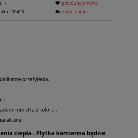
t:
-
poleć znajomemu
uktu:
00425
dodaj opinię
elikatne przeżylenia.
cu.
dem i nie straci koloru .
harakteru.
enia ciepła . Płytka kamienna będzie