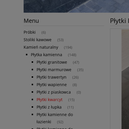
Płytki
Menu
Próbki
(6)
Stoliki kawowe
(53)
Kamień naturalny
(194)
Płytka kamienna
(148)
Płytki granitowe
(47)
Płytki marmurowe
(35)
Płytki trawertyn
(26)
Płytki wapienne
(8)
Płytki z piaskowca
(0)
Płytki kwarcyt
(15)
Płytki z łupka
(11)
Płytki kamienne do
łazienki
(92)