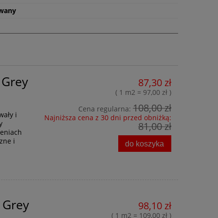
93,00 zł
Cena regularna:
Cena regular
wany
93,00 zł
Najniższa cena:
Najniższa ce
do koszyka
do ko
 Grey
87,30 zł
( 1 m2 = 97,00 zł )
108,00 zł
Cena regularna:
wały i
Najniższa cena z 30 dni przed obniżką:
y
81,00 zł
eniach
zne i
do koszyka
r Grey
98,10 zł
( 1 m2 = 109,00 zł )