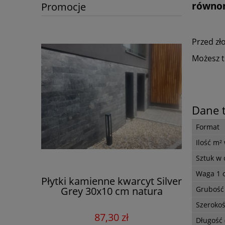
równom
Promocje
Przed zł
Możesz t
Dane 
Format
Ilość m²
Sztuk w
Waga 1 
Płytki kamienne kwarcyt Silver
Płytki
Grey 30x10 cm natura
Silv
Grubość
Szerokoś
87,30 zł
Długość 