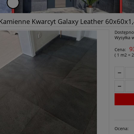
 Kamienne Kwarcyt Galaxy Leather 60x60x1
Dostępno
Wysyłka 
9
Cena:
( 1
m2
=
2
Ocena: