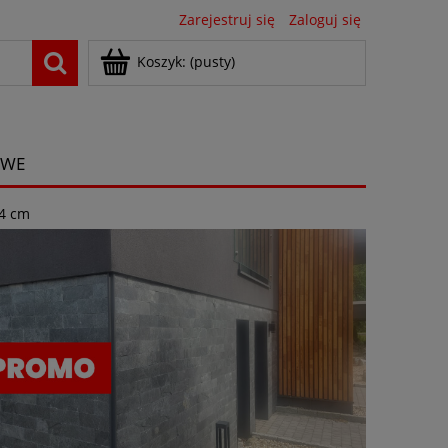
Zarejestruj się
Zaloguj się
Koszyk:
(pusty)
OWE
,4 cm