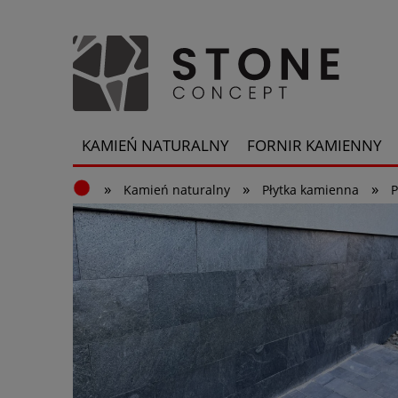
KAMIEŃ NATURALNY
FORNIR KAMIENNY
»
»
»
Kamień naturalny
Płytka kamienna
P