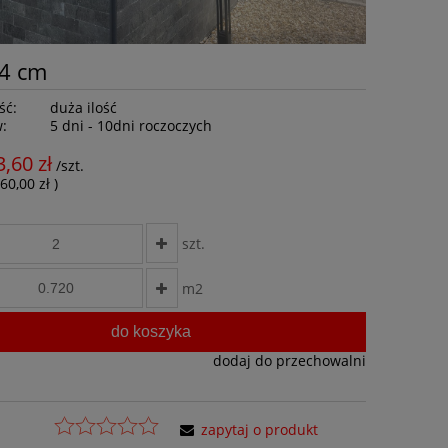
,4 cm
ść:
duża ilość
w:
5 dni - 10dni roczoczych
3,60 zł
/szt.
60,00 zł
)
szt.
m2
do koszyka
dodaj do przechowalni
zapytaj o produkt