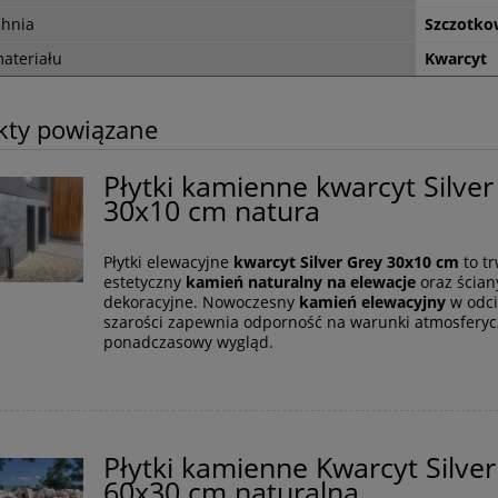
117,00 zł
125,10 zł
regularna:
Cena regularna:
chnia
Szczotko
107,10 zł
94,50 zł
ższa cena:
Najniższa cena:
ateriału
Kwarcyt
do koszyka
do koszyka
kty powiązane
Płytki kamienne kwarcyt Silver
30x10 cm natura
Płytki elewacyjne
kwarcyt Silver Grey 30x10 cm
to tr
estetyczny
kamień naturalny na elewacje
oraz ścian
dekoracyjne. Nowoczesny
kamień elewacyjny
w odci
szarości zapewnia odporność na warunki atmosferyc
ponadczasowy wygląd.
Płytki kamienne Kwarcyt Silve
60x30 cm naturalna