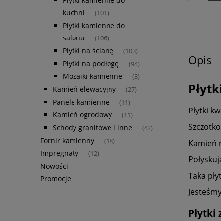
Płytki kamienne do
kuchni
(101)
Płytki kamienne do
salonu
(106)
Płytki na ścianę
(103)
Opis
Płytki na podłogę
(94)
Mozaiki kamienne
(3)
Płytk
Kamień elewacyjny
(27)
Panele kamienne
(11)
Płytki k
Kamień ogrodowy
(11)
Szczotko
Schody granitowe i inne
(42)
Fornir kamienny
(18)
Kamień n
Impregnaty
(12)
Połyskuj
Nowości
Taka pły
Promocje
Jesteśmy
Płytki