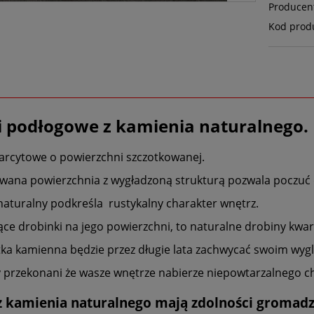
Producen
Kod prod
i podłogowe z kamienia naturalnego.
warcytowe o powierzchni szczotkowanej.
wana powierzchnia z wygładzoną strukturą pozwala poczuć d
aturalny podkreśla rustykalny charakter wnętrz.
ące drobinki na jego powierzchni, to naturalne drobiny kwar
tka kamienna będzie przez długie lata zachwycać swoim wyglą
 przekonani że wasze wnętrze nabierze niepowtarzalnego c
 z kamienia naturalnego mają zdolności gromadz