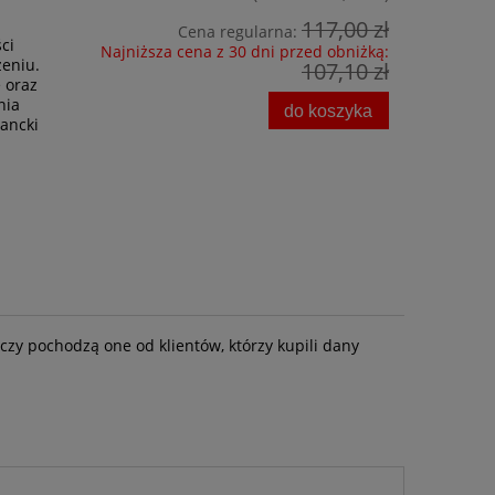
117,00 zł
Cena regularna:
ci
Najniższa cena z 30 dni przed obniżką:
eniu.
107,10 zł
 oraz
nia
do koszyka
gancki
czy pochodzą one od klientów, którzy kupili dany