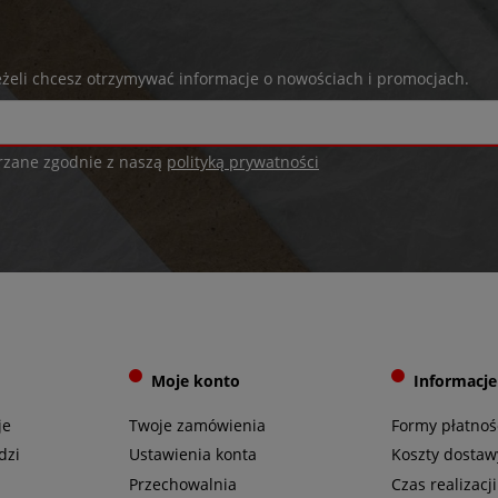
jeżeli chcesz otrzymywać informacje o nowościach i promocjach.
rzane zgodnie z naszą
polityką prywatności
Moje konto
Informacje
je
Twoje zamówienia
Formy płatnoś
dzi
Ustawienia konta
Koszty dostaw
Przechowalnia
Czas realizac