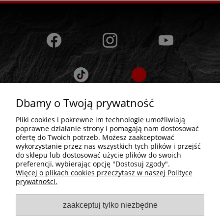
Dbamy o Twoją prywatność
Pliki cookies i pokrewne im technologie umożliwiają
poprawne działanie strony i pomagają nam dostosować
ofertę do Twoich potrzeb. Możesz zaakceptować
wykorzystanie przez nas wszystkich tych plików i przejść
do sklepu lub dostosować użycie plików do swoich
preferencji, wybierając opcję "Dostosuj zgody".
Więcej o plikach cookies przeczytasz w naszej Polityce
prywatności.
pokaż pełną wersję strony
zaakceptuj tylko niezbędne