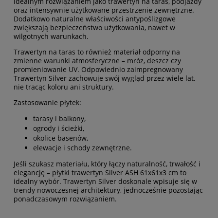
idealnym rozwiązaniem jako trawertyn na taras, podjazdy
oraz intensywnie użytkowane przestrzenie zewnętrzne.
Dodatkowo naturalne właściwości antypoślizgowe
zwiększają bezpieczeństwo użytkowania, nawet w
wilgotnych warunkach.
Trawertyn na taras to również materiał odporny na
zmienne warunki atmosferyczne – mróz, deszcz czy
promieniowanie UV. Odpowiednio zaimpregnowany
Trawertyn Silver zachowuje swój wygląd przez wiele lat,
nie tracąc koloru ani struktury.
Zastosowanie płytek:
tarasy i balkony,
ogrody i ścieżki,
okolice basenów,
elewacje i schody zewnętrzne.
Jeśli szukasz materiału, który łączy naturalność, trwałość i
elegancję – płytki trawertyn Silver ASH 61x61x3 cm to
idealny wybór. Trawertyn Silver doskonale wpisuje się w
trendy nowoczesnej architektury, jednocześnie pozostając
ponadczasowym rozwiązaniem.