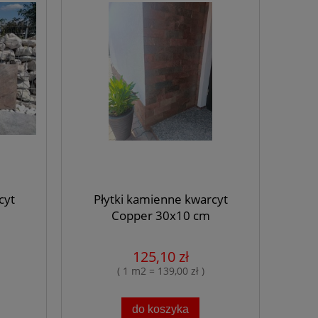
cyt
Płytki kamienne kwarcyt
Copper 30x10 cm
Fornir kamienny Silver Grey
Płytki kamien
125,10 zł
2MM tapeta 122x61x0,2 cm
60x30 cm 
( 1 m2 = 139,00 zł )
81,84 zł
20,7
do koszyka