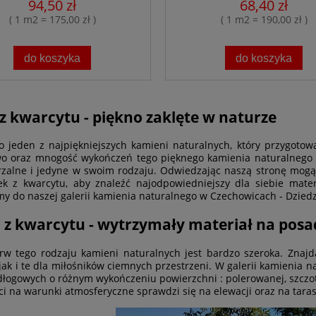
94,50 zł
68,40 zł
( 1 m2 = 175,00 zł )
( 1 m2 = 190,00 zł )
do koszyka
do koszyka
 z kwarcytu - piękno zaklęte w naturze
o jeden z najpiękniejszych kamieni naturalnych, który przygoto
o oraz mnogość wykończeń tego pięknego kamienia naturalnego sp
zalne i jedyne w swoim rodzaju. Odwiedzając naszą stronę mogą
ek z kwarcytu, aby znaleźć najodpowiedniejszy dla siebie mate
y do naszej galerii kamienia naturalnego w Czechowicach - Dziedz
 z kwarcytu - wytrzymały materiał na posadz
rw tego rodzaju kamieni naturalnych jest bardzo szeroka. Znajd
 jak i te dla miłośników ciemnych przestrzeni. W galerii kamienia 
dłogowych o różnym wykończeniu powierzchni : polerowanej, szczot
i na warunki atmosferyczne sprawdzi się na elewacji oraz na taras