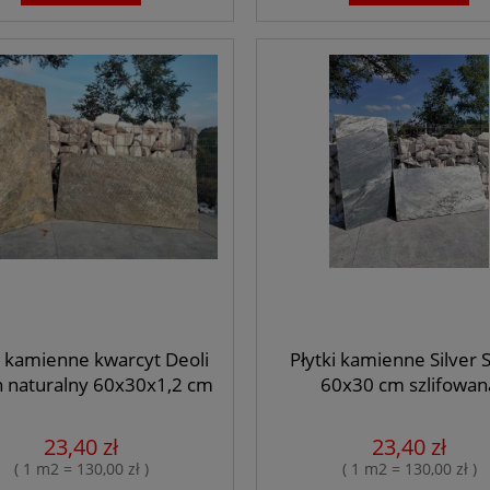
117,00 zł
125,10 zł
regularna:
Cena regularna:
107,10 zł
94,50 zł
ższa cena:
Najniższa cena:
do koszyka
do koszyka
i kamienne kwarcyt Deoli
Płytki kamienne Silver 
 naturalny 60x30x1,2 cm
60x30 cm szlifowan
23,40 zł
23,40 zł
( 1 m2 = 130,00 zł )
( 1 m2 = 130,00 zł )