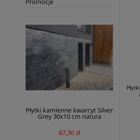
Promocje
Płytk
Płytki kamienne kwarcyt Silver
Płytki
Grey 30x10 cm natura
Silv
87,30 zł