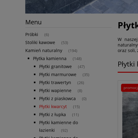
Menu
Płyt
Próbki
(6)
W naszej
Stoliki kawowe
(53)
naturalny
oraz soli
Kamień naturalny
(194)
Płytka kamienna
(148)
Płytki
Płytki granitowe
(47)
Płytki marmurowe
(35)
Płytki trawertyn
(26)
promocj
Płytki wapienne
(8)
Płytki z piaskowca
(0)
Płytki kwarcyt
(15)
Płytki z łupka
(11)
Płytki kamienne do
łazienki
(92)