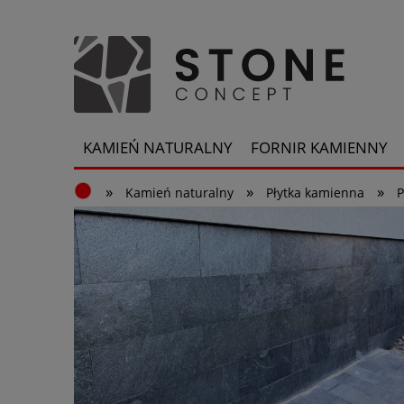
KAMIEŃ NATURALNY
FORNIR KAMIENNY
»
»
»
Kamień naturalny
Płytka kamienna
P