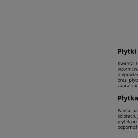
Płytki
Kwarcyt t
wzornictw
niepowtar
oraz płyt
zapraszam
Płytka
Paleta ba
kolorach,
płytek po
odpornośc