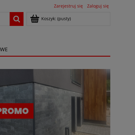
Zarejestruj się
Zaloguj się
Koszyk:
(pusty)
OWE