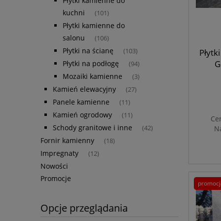
Płytki kamienne do
kuchni
(101)
Płytki kamienne do
salonu
(106)
Płytki na ścianę
Płytk
(103)
G
Płytki na podłogę
(94)
Mozaiki kamienne
(3)
Kamień elewacyjny
(27)
Panele kamienne
(11)
Kamień ogrodowy
(11)
Ce
Schody granitowe i inne
N
(42)
Fornir kamienny
(18)
Impregnaty
(12)
Nowości
Promocje
promocj
Opcje przeglądania