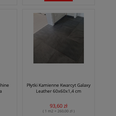
93,00 zł
Cena regularna:
Cena regular
93,00 zł
Najniższa cena:
Najniższa ce
do koszyka
do ko
Shine
Płytki Kamienne Kwarcyt Galaxy
a
Leather 60x60x1,4 cm
93,60 zł
( 1 m2 = 260,00 zł )