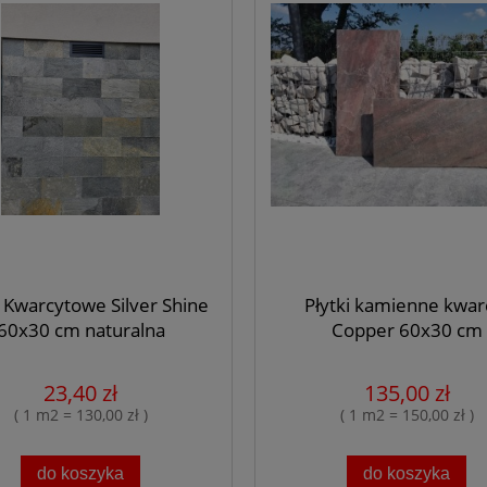
i Kwarcytowe Silver Shine
Płytki kamienne kwar
60x30 cm naturalna
Copper 60x30 cm
 kamienne Kwarcyt
Płytki kamienne kwarcyt
23,40 zł
135,00 zł
er Grey 60x30 cm
Zeera Green 30x10 cm
( 1 m2 = 130,00 zł )
( 1 m2 = 150,00 zł )
naturalna
98,10 zł
107,10 zł
do koszyka
do koszyka