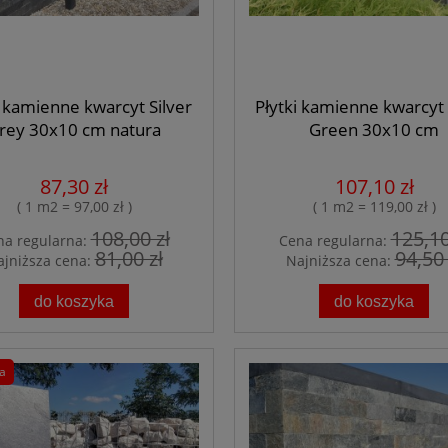
i kamienne kwarcyt Silver
Płytki kamienne kwarcyt
rey 30x10 cm natura
Green 30x10 cm
87,30 zł
107,10 zł
( 1 m2 = 97,00 zł )
( 1 m2 = 119,00 zł )
108,00 zł
125,10
na regularna:
Cena regularna:
81,00 zł
94,50 
ajniższa cena:
Najniższa cena:
do koszyka
do koszyka
a