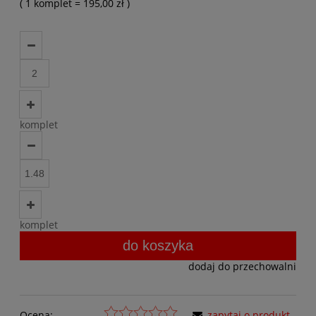
( 1
komplet
=
195,00 zł
)
komplet
komplet
do koszyka
dodaj do przechowalni
Ocena:
zapytaj o produkt