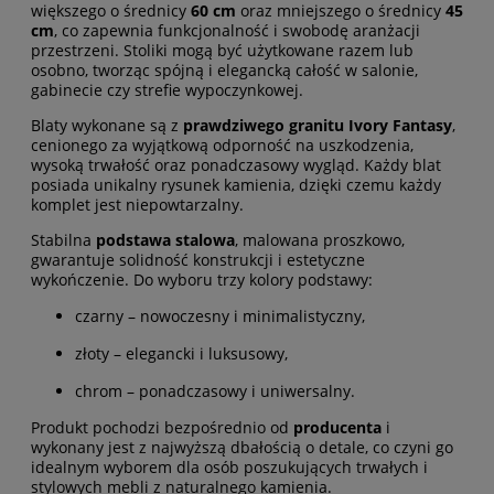
większego o średnicy
60 cm
oraz mniejszego o średnicy
45
cm
, co zapewnia funkcjonalność i swobodę aranżacji
przestrzeni. Stoliki mogą być użytkowane razem lub
osobno, tworząc spójną i elegancką całość w salonie,
gabinecie czy strefie wypoczynkowej.
Blaty wykonane są z
prawdziwego granitu Ivory Fantasy
,
cenionego za wyjątkową odporność na uszkodzenia,
wysoką trwałość oraz ponadczasowy wygląd. Każdy blat
posiada unikalny rysunek kamienia, dzięki czemu każdy
komplet jest niepowtarzalny.
Stabilna
podstawa stalowa
, malowana proszkowo,
gwarantuje solidność konstrukcji i estetyczne
wykończenie. Do wyboru trzy kolory podstawy:
czarny – nowoczesny i minimalistyczny,
złoty – elegancki i luksusowy,
chrom – ponadczasowy i uniwersalny.
Produkt pochodzi bezpośrednio od
producenta
i
wykonany jest z najwyższą dbałością o detale, co czyni go
idealnym wyborem dla osób poszukujących trwałych i
stylowych mebli z naturalnego kamienia.