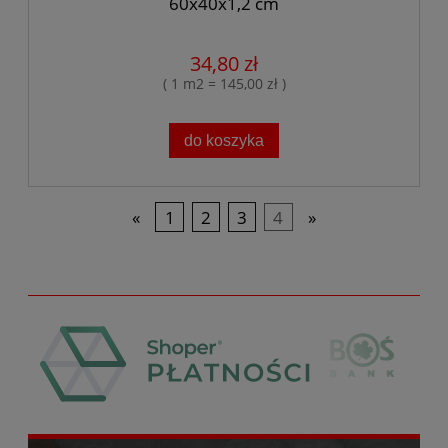
60x40x1,2 cm
34,80 zł
( 1 m2 = 145,00 zł )
do koszyka
«
1
2
3
4
»