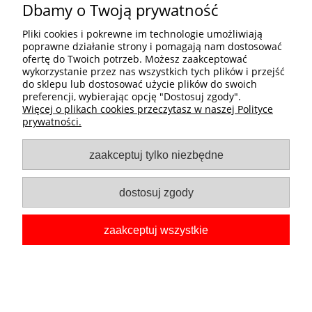
Dbamy o Twoją prywatność
Moje konto
Pliki cookies i pokrewne im technologie umożliwiają
poprawne działanie strony i pomagają nam dostosować
ofertę do Twoich potrzeb. Możesz zaakceptować
Informacje
wykorzystanie przez nas wszystkich tych plików i przejść
do sklepu lub dostosować użycie plików do swoich
preferencji, wybierając opcję "Dostosuj zgody".
O nas
Więcej o plikach cookies przeczytasz w naszej Polityce
prywatności.
zaakceptuj tylko niezbędne
dostosuj zgody
zaakceptuj wszystkie